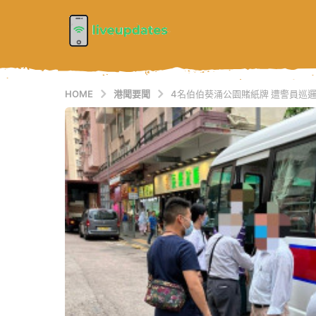
HOME
港聞要聞
4名伯伯葵涌公園賭紙牌 遭警員巡