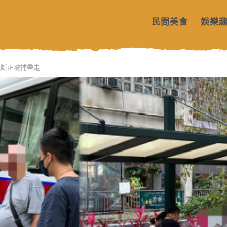
民間美食
娛樂
邏斷正被捕帶走