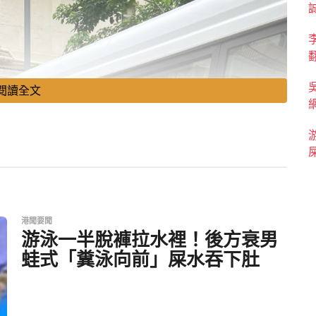
閱讀全文
港聞要聞
游泳一半脫褲拉水裡！後方衰男
蛙式「糞泳向前」屎水吞下肚