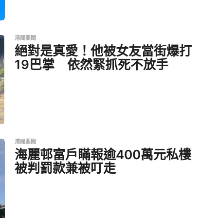
港聞要聞
絕對是真愛！他被女友當街爆打
19巴掌 依然緊抓死不放手
港聞要聞
海麗邨富戶瞞報逾400萬元私樓
被判罰款兼被叮走