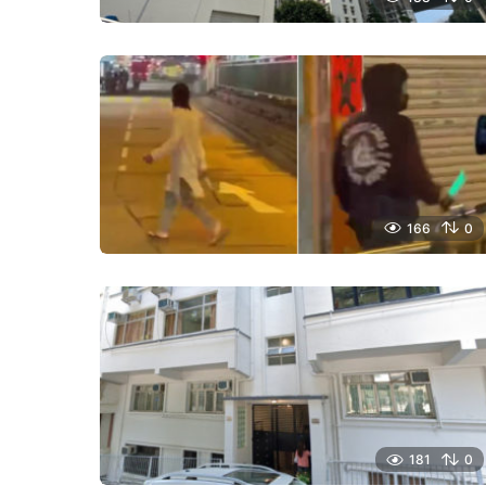
警員帶走涉事賭客上警車扣查。(警方圖片)
166
0
181
0