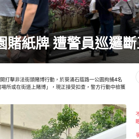
園賭紙牌 遭警員巡邏
展開打擊非法街頭賭博行動，於葵涌石蔭路一公園拘捕4名
任何場所或在街道上賭博」，現正接受扣查，警方行動中檢獲