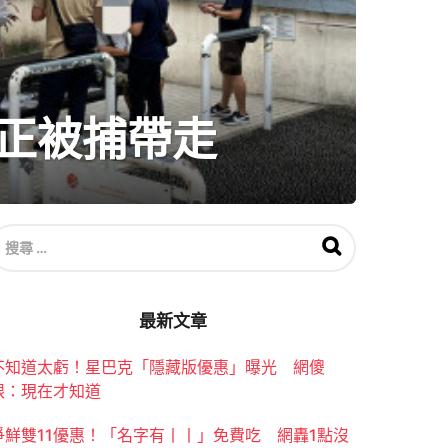
斷正被捕帶走
搜
尋
關
於
：
最新文章
不知道太虧！星巴克「隱藏版優惠」曝光 網傻
眼：現在才知道
爭鮮雙11優惠！「名字有丨丨」免費吃 網轟1點沒