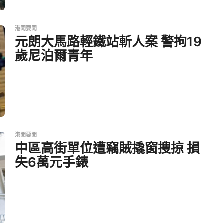
港聞要聞
元朗大馬路輕鐵站斬人案 警拘19
歲尼泊爾青年
港聞要聞
中區高街單位遭竊賊撬窗搜掠 損
失6萬元手錶