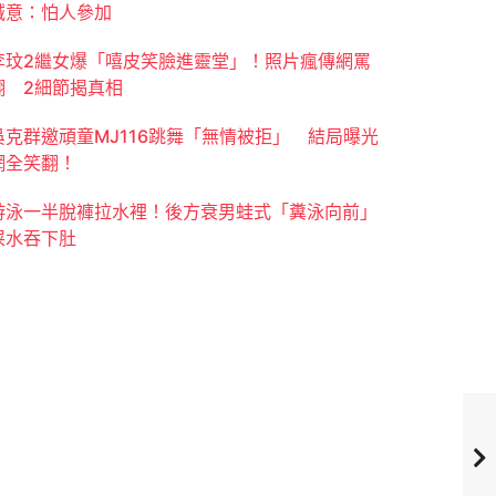
誠意：怕人參加
李玟2繼女爆「嘻皮笑臉進靈堂」！照片瘋傳網罵
翻 2細節揭真相
吳克群邀頑童MJ116跳舞「無情被拒」 結局曝光
網全笑翻！
游泳一半脫褲拉水裡！後方衰男蛙式「糞泳向前」
屎水吞下肚