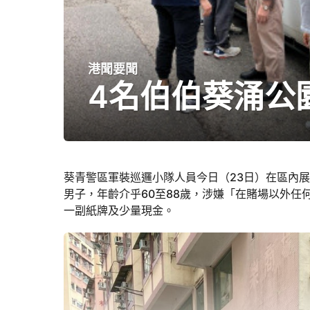
港聞要聞
3
4名伯伯葵涌公
年
a
g
o
3
b
年
y
葵青警區軍裝巡邏小隊人員今日（23日）在區內
a
a
男子，年齡介乎60至88歲，涉嫌「在賭場以外
d
g
一副紙牌及少量現金。
m
o
i
n