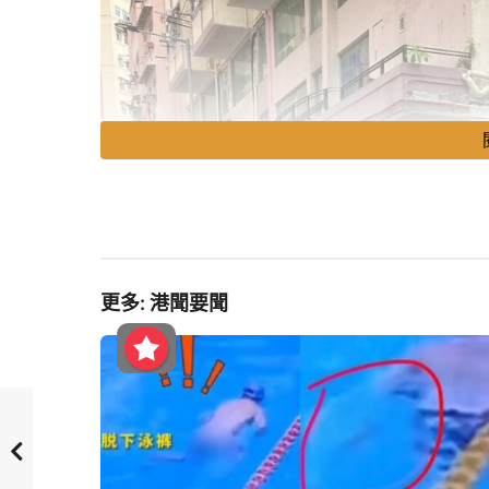
P
o
更多:
港聞要聞
s
t
P
a
g
i