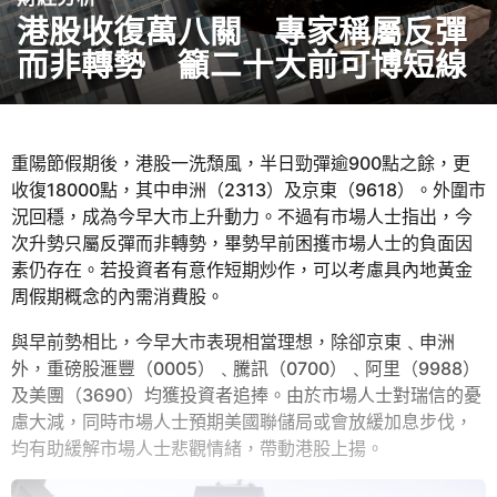
港股收復萬八關 專家稱屬反彈
年
a
而非轉勢 籲二十大前可博短線
g
o
4
b
年
y
重陽節假期後，港股一洗頹風，半日勁彈逾900點之餘，更
a
a
收復18000點，其中申洲（2313）及京東（9618）。外圍市
d
g
況回穩，成為今早大市上升動力。不過有市場人士指出，今
m
o
i
次升勢只屬反彈而非轉勢，畢勢早前困擭市場人士的負面因
n
素仍存在。若投資者有意作短期炒作，可以考慮具內地黃金
周假期概念的內需消費股。
與早前勢相比，今早大市表現相當理想，除卻京東﹑申洲
外，重磅股滙豐（0005）﹑騰訊（0700）﹑阿里（9988）
及美團（3690）均獲投資者追捧。由於市場人士對瑞信的憂
慮大減，同時市場人士預期美國聯儲局或會放緩加息步伐，
均有助緩解市場人士悲觀情緒，帶動港股上揚。