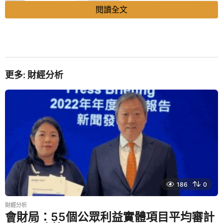
閱讀全文
P
o
更多:
財經分析
s
t
P
a
g
i
張憶東料港股本月出現冚倉式反彈
n
a
事實上港股經過連日弱勢後，已有分析師預期港股會在本月
t
出現大反彈。有冠軍分析師之稱的興業證券全球首席策略師
186
0
i
張憶東指出，由於港股沽空力量過於擁擠，一旦內地穩增長
o
財經分析
政策短期超出預期，或出現沽空「踩踏」，港股在本月出現
會財局：55個公眾利益實體項目平均審計
n
冚倉式反彈。同時建議投資者可以順應內地新時代經濟發展