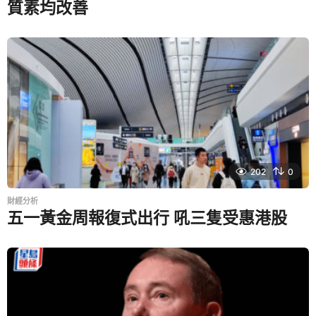
質素均改善
的大戰略，趨利避害。
既然今早大市已收復18000點關，投資者自然希望了解港股
是否已轉勢，以及在何時入市較適合。百惠證券策略師岑智
勇指明言，今早大市表現只屬反彈，因為日前困擾投資者的
外圍負面因素仍在。不過投資者可以在中共二十大開會前，
可以考慮博反彈，與會議舉行前市場或會進行粉飾窗櫥有
關。
202
0
財經分析
五一黃金周報復式出行 吼三隻受惠港股