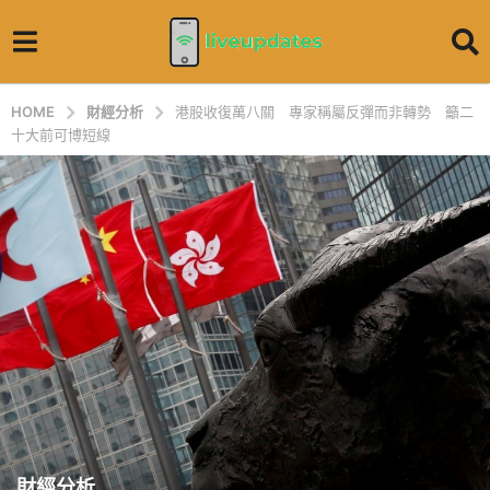
HOME
財經分析
港股收復萬八關 專家稱屬反彈而非轉勢 籲二
十大前可博短線
財經分析
4