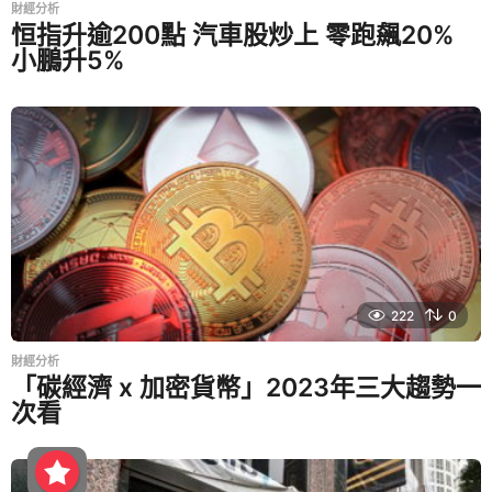
財經分析
恒指升逾200點 汽車股炒上 零跑飆20%
小鵬升5%
222
0
財經分析
「碳經濟 x 加密貨幣」2023年三大趨勢一
次看