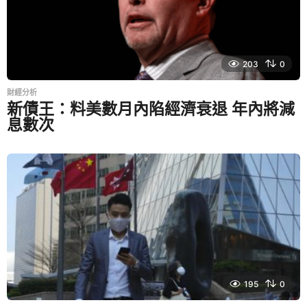
岑智勇籲投資者做好風險管理
203
0
岑智勇指出18000點為第一站，其後再視乎大市能否補回
財經分析
18200至18400點之間的裂口，以及會否再挑戰19000點。
新債王：料美數月內陷經濟衰退 年內將減
息數次
岑智勇再次提醒投資者，目前困擾市況的負面消息仍在，以
及內地房地產市場仍處弱勢，以及能源危機等，所以投資者
要做風險管理。
被問及在目前市況下，投資者可以將資金投放於哪些板塊
時，岑智勇指出青島啤（0168）及潤啤（0291）等具內需概
念股。若投資者暫未有頭緒，可以考慮將資金投放在指數基
金。
原
195
0