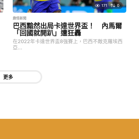
171
0
趣怪新聞
巴西黯然出局卡達世界盃！ 內馬爾
「回國就開趴」遭狂轟
在2022年卡達世界盃8強賽上，巴西不敵克羅埃西
亞...
更多