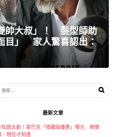
變帥大叔」！ 髮型師助
面目」 家人驚喜認出：
搜
尋
關
於
：
最新文章
不知道太虧！星巴克「隱藏版優惠」曝光 網傻
眼：現在才知道