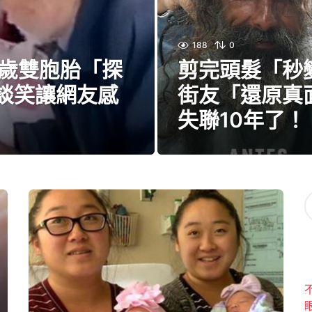
188
0
2歲雙胞胎「探
剪完頭髮「秒
手談笑讓網友感
街友「還原真
失聯10年了！