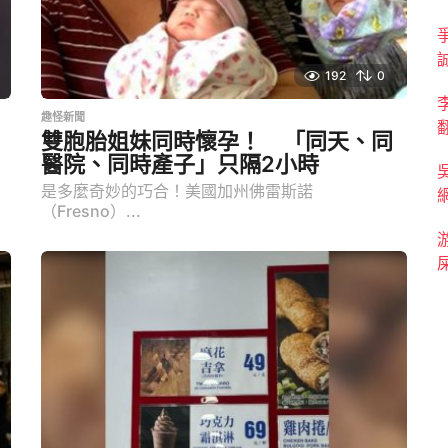
192
0
趣怪新聞
雙胞胎姐妹同時懷孕！ 「同天、同
醫院、同時產子」只隔2小時
是多麼奇妙的巧合！美國加州佛雷斯諾
（Fresno）...