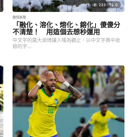
233
0
趣怪新聞
「融化、溶化、熔化、鎔化」傻傻分
不清楚！ 用這個去想秒運用
中文字的廣大淵博讓人嘆為觀止，以中文字典中收
錄的字...