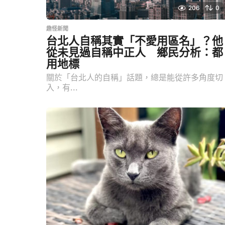
206
0
趣怪新聞
台北人自稱其實「不愛用區名」？他
從未見過自稱中正人 鄉民分析：都
用地標
關於「台北人的自稱」話題，總是能從許多角度切
入，有...