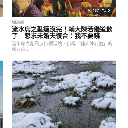
167
0
趣怪新聞
流水席之亂還沒完！輔大陳若儀道歉
了 懇求未婚夫復合：我不要錢
流水席之亂風波持續延燒，自稱「輔大陳若儀」的
網友於...