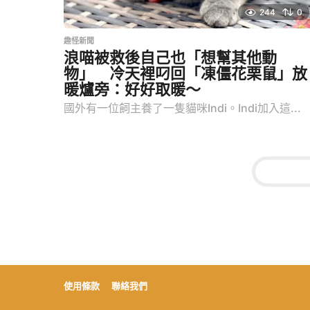
244
0
趣怪新聞
浪喵被救後自己也「想幫其他動
物」 冷天裡叼回「凍僵花栗鼠」放
暖爐旁：好好取暖～
國外有一位飼主養了一隻貓咪Indi。Indi加入這...
使用條款
聯絡我們