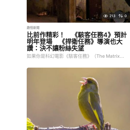
213
0
趣怪新聞
比前作精彩！ 《駭客任務4》預計
明年登場 《捍衛任務》導演也大
讚：決不讓粉絲失望
如果你是科幻電影《駭客任務》（The Matrix...