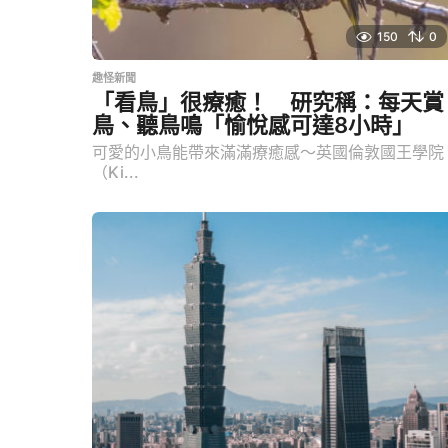
150
0
趣怪新聞
「看鳥」很療癒！ 研究稱：每天賞
鳥、聽鳥鳴「愉悅感可達8小時」
可愛的小鳥能帶來滿滿療癒感～英國倫敦國王學院
（Ki...