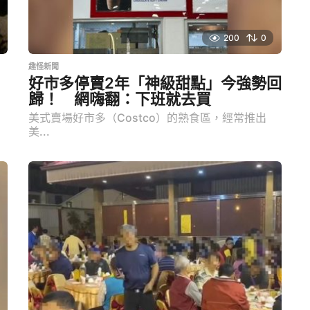
200
0
趣怪新聞
好市多停賣2年「神級甜點」今強勢回
歸！ 網嗨翻：下班就去買
美式賣場好市多（Costco）的熟食區，經常推出
美...