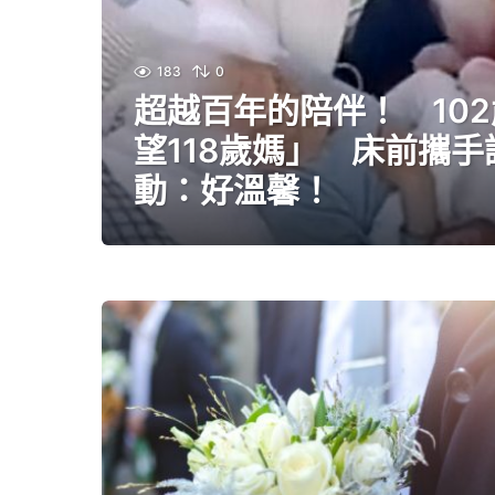
183
0
超越百年的陪伴！ 10
望118歲媽」 床前攜
動：好溫馨！