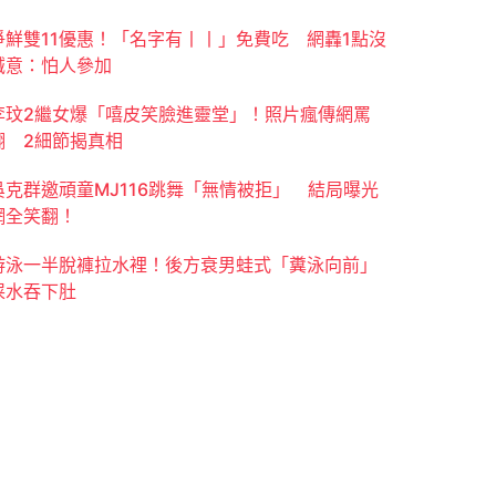
爭鮮雙11優惠！「名字有丨丨」免費吃 網轟1點沒
誠意：怕人參加
李玟2繼女爆「嘻皮笑臉進靈堂」！照片瘋傳網罵
翻 2細節揭真相
吳克群邀頑童MJ116跳舞「無情被拒」 結局曝光
網全笑翻！
游泳一半脫褲拉水裡！後方衰男蛙式「糞泳向前」
屎水吞下肚